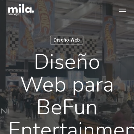
Skip
Menu
to
main
content
Diseño Web
Diseño
Web para
BeFun
Entertainmen