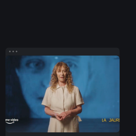
Contenido
en
Redes
Sociales
para
Prime
Video