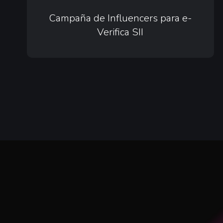
Campaña
de
Campaña de Influencers para e-
Verifica SII
Influencers
para
e-
Verifica
SII