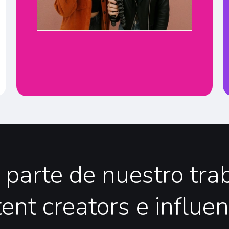
parte
de
nuestro
tra
tent
creators
e
influe