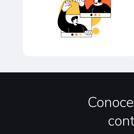
Conoce
con