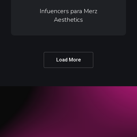
Infuencers
para
Infuencers para Merz
Aesthetics
Merz
Aesthetics
Load More