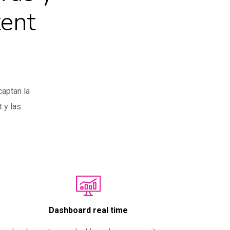
tent
captan la
 y las
Dashboard real time