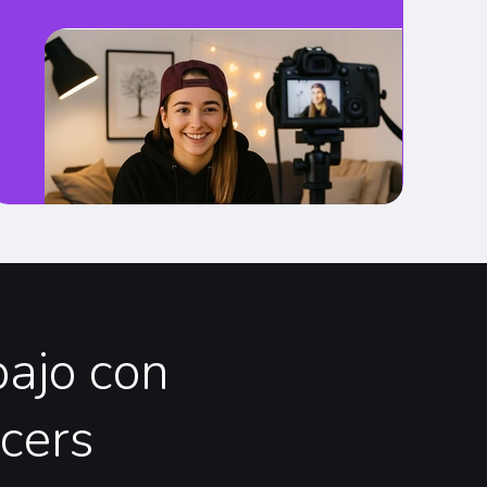
bajo
con
ncers