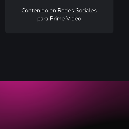
Contenido
en
Contenido en Redes Sociales
para Prime Video
Redes
Sociales
para
Prime
Video