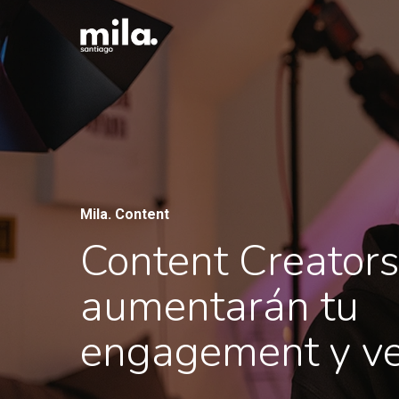
Skip
to
main
content
Mila. Content
Content Creator
aumentarán tu
engagement y v