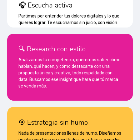
🎧 Escucha activa
Partimos por entender tus dolores digitales y lo que
quieres lograr. Te escuchamos sin juicio, con visión.
🔍 Research con estilo
Analizamos tu competencia, queremos saber cómo
hablan, qué hacen, y cómo destacarte con una
propuesta única y creativa, todo respaldado con
data. Buscamos ese insight que hará que tú marca
se venda más.
🎯 Estrategia sin humo
Nada de presentaciones llenas de humo. Diseñamos
un plan con foco en resultados, por etapas, y con los