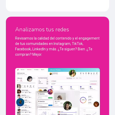
Analizamos tus redes
Revisamos la calidad del contenido y el engagement
de tus comunidades en Instagram, TikTok,
Facebook, LinkedIn y más. ¿Te siguen? Bien. ¿Te
compran? Mejor.