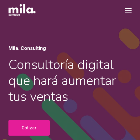
Skip
Menu
to
main
content
Mila. Consulting
Consultoría digital
que hará aumentar
tus ventas
Cotizar