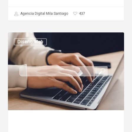
437
Agencia Digital Mila Santiago
Mejores
Diseño Web
agencias
de
SEO
en
Chile
2026