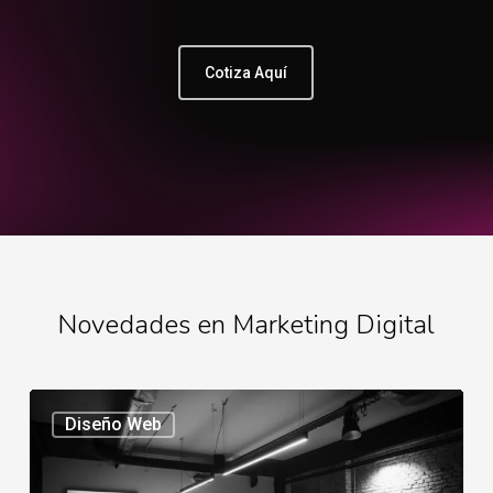
Cotiza Aquí
Novedades en Marketing Digital
Mejores
Diseño Web
agencias
ecommerce