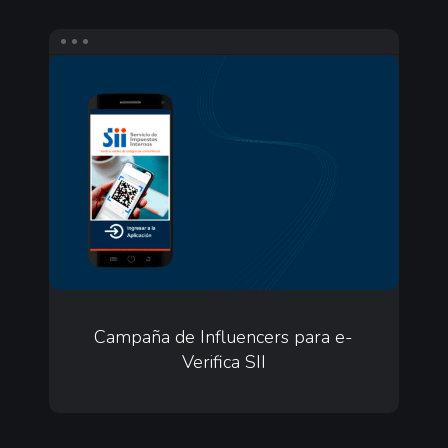
Campaña
de
Influencers
para
e-
Verifica
SII
Campaña
de
Campaña de Influencers para e-
Verifica SII
Influencers
para
e-