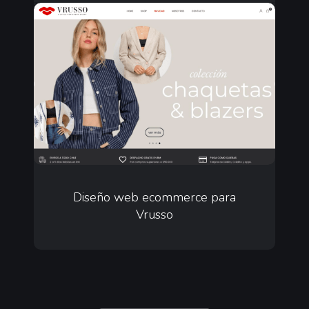
Diseño
web
ecommerce
para
Vrusso
Diseño
web
Diseño web ecommerce para
Vrusso
ecommerce
para
Vrusso