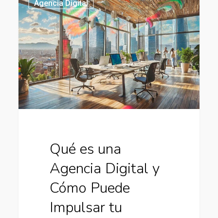
Agencia Digital
es
una
Agencia
Digital
y
Cómo
Puede
Impulsar
tu
Negocio
Qué es una
Agencia Digital y
Cómo Puede
Impulsar tu