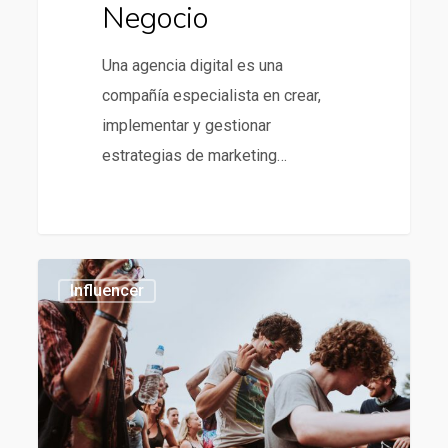
Negocio
Una agencia digital es una
compañía especialista en crear,
implementar y gestionar
estrategias de marketing…
Tendencias
1186
Influencer
en
influencer
marketing
para
2025