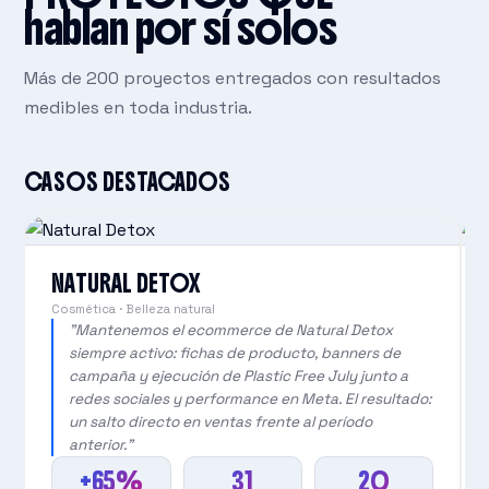
hablan por sí solos
Más de 200 proyectos entregados con resultados
medibles en toda industria.
CASOS DESTACADOS
NATURAL DETOX
Cosmética · Belleza natural
"Mantenemos el ecommerce de Natural Detox
siempre activo: fichas de producto, banners de
campaña y ejecución de Plastic Free July junto a
redes sociales y performance en Meta. El resultado:
un salto directo en ventas frente al período
anterior."
+65%
31
20