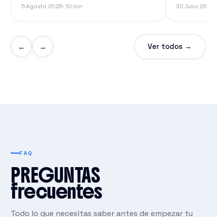
5 Agosto 2026
· 10 min
30 Julio 2026
·
Ver todos →
←
→
FAQ
PREGUNTAS
frecuentes
Todo lo que necesitas saber antes de empezar tu