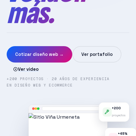
+340%
#1
9
CONVERSIÓN
EN GOOGLE
PAÍSES EN LATAM
https://dekofix.cl