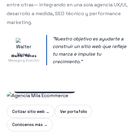
entre otras— integrando en una sola agencia UX/UI,
desarrollo a medida, SEO técnico y performance
marketing.
"Nuestro objetivo es ayudarte a
construir un sitio web que refleje
tu marca e impulse tu
Walter Yenes
Managing Director
crecimiento."
20+
años diseñando y
desarrollando
ecommerce
▶
Cotizar sitio web →
Ver portafolio
CONÓCENOS
Conócenos más →