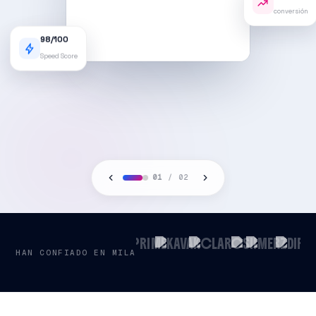
02
/
02
HAN CONFIADO EN MILA