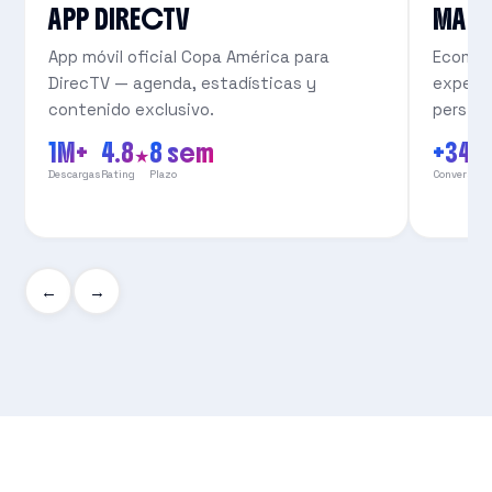
APP DIRECTV
MAS
App móvil oficial Copa América para
Ecomme
DirecTV — agenda, estadísticas y
experie
contenido exclusivo.
persist
1M+
4.8★
8 sem
+34
Descargas
Rating
Plazo
Conversión
←
→