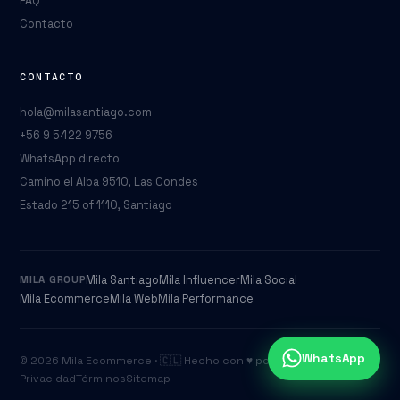
FAQ
Contacto
CONTACTO
hola@milasantiago.com
+56 9 5422 9756
WhatsApp directo
Camino el Alba 9510, Las Condes
Estado 215 of 1110, Santiago
Mila Santiago
Mila Influencer
Mila Social
MILA GROUP
Mila Ecommerce
Mila Web
Mila Performance
WhatsApp
© 2026 Mila Ecommerce · 🇨🇱 Hecho con ♥ por
Mila Group
Privacidad
Términos
Sitemap