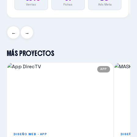
Ventas
Fichas
Ads Meta
←
→
MÁS PROYECTOS
APP
DISEÑO WEB · APP
DISEÑO 