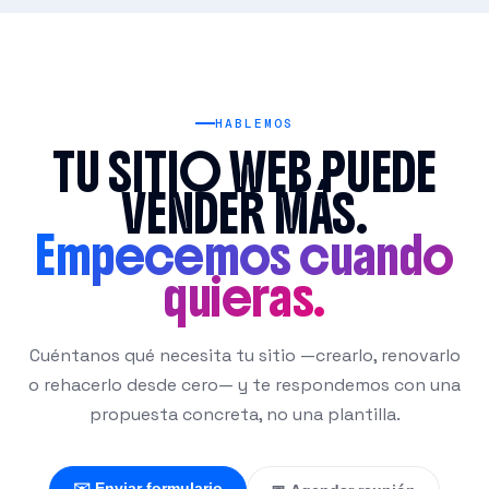
medibles.
Considerá otra opción si:
solo necesitas
una página muy simple con bajo presupuesto — un
builder tipo Wix puede ser más eficiente para ese caso.
HABLEMOS
TU SITIO WEB PUEDE
VENDER MÁS.
Empecemos cuando
quieras.
Cuéntanos qué necesita tu sitio —crearlo, renovarlo
o rehacerlo desde cero— y te respondemos con una
propuesta concreta, no una plantilla.
✉️ Enviar formulario