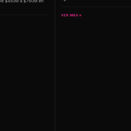
 De $450M a $760M en
VER MÁS