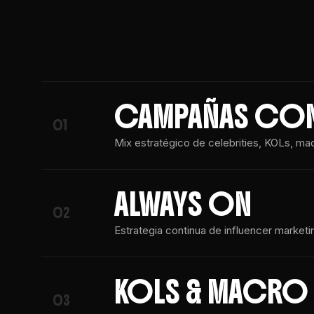
CAMPAÑAS CON
01
Mix estratégico de celebrities, KOLs, ma
ALWAYS ON
02
Estrategia continua de influencer marke
KOLS & MACRO 
03