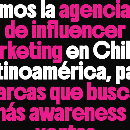
mos la
agencia
de influencer
rketing
en Chil
tinoamérica, p
arcas que busc
más awareness 