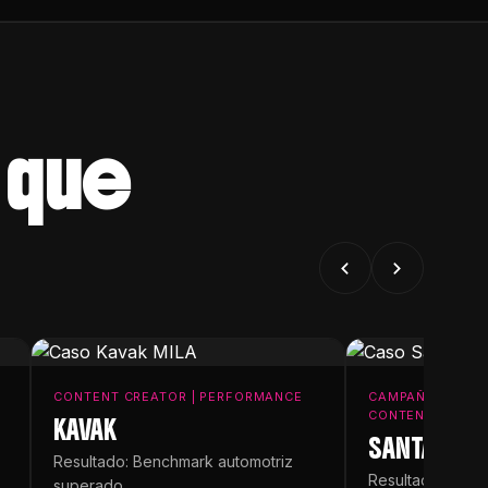
que
CONTENT CREATOR | PERFORMANCE
CAMPAÑA DE LAN
CONTENT
KAVAK
SANTA HEL
Resultado: Benchmark automotriz
Resultado: Lanz
superado