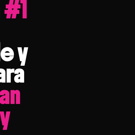
 #1
e y
ara
an
y