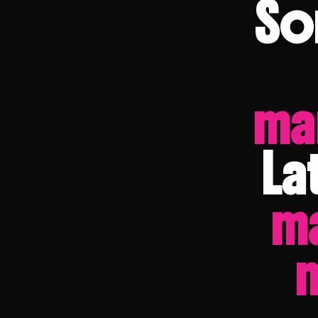
So
ma
La
m