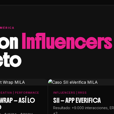
AMÉRICA
con
Influencers
cto
EATIVA | PERFORMANCE
INFLUENCERS | RRSS
WRAP — ASÍ LO
SII — APP EVERIFICA
O
Resultado: +9.000 interacciones, ER
+2