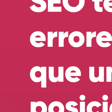
SEO t
error
que un
posic