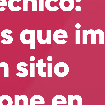
écnico:
es que i
 sitio
ione en