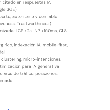
r citado en respuestas IA
gle SGE)
erto, autoritario y confiable
tiveness, Trustworthiness)
mizada:
LCP <2s, INP <150ms, CLS
 rico, indexación IA, mobile-first,
dal
clustering, micro-intenciones,
imización para IA generativa
laros de tráfico, posiciones,
stimado