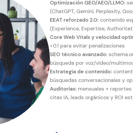
Optimización GEO/AEO/LLMO:
se
(ChatGPT, Gemini, Perplexity, Goo
EEAT reforzado 2.0:
contenido exp
(Experience, Expertise, Authorita
Core Web Vitals y velocidad opti
<0.1 para evitar penalizaciones
SEO técnico avanzado:
schema.org
búsqueda por voz/vídeo/multimo
Estrategia de contenido:
content 
búsquedas conversacionales y opt
Auditorías:
mensuales + reportes c
citas IA, leads orgánicos y ROI e