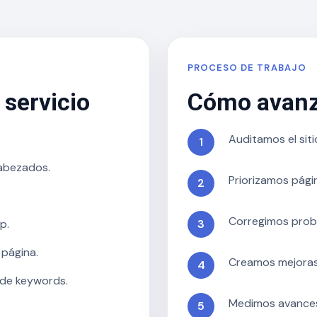
PROCESO DE TRABAJO
 servicio
Cómo avanz
Auditamos el sit
cabezados.
Priorizamos pági
Corregimos prob
p.
página.
Creamos mejoras
 de keywords.
Medimos avances