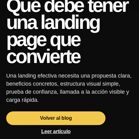
Qué debe tener
una landing
page que
convierte
Una landing efectiva necesita una propuesta clara,
beneficios concretos, estructura visual simple,
prueba de confianza, llamada a la acción visible y
carga rápida.
Volver al blog
Leer artículo