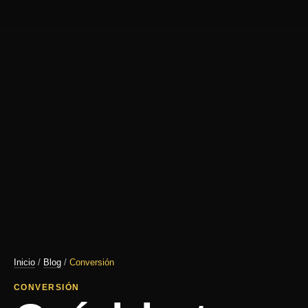
Inicio
/
Blog
/
Conversión
CONVERSIÓN