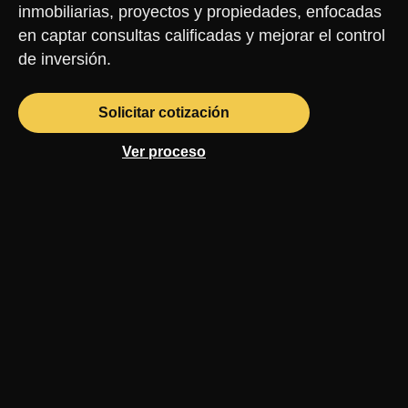
inmobiliarias, proyectos y propiedades, enfocadas
en captar consultas calificadas y mejorar el control
de inversión.
Solicitar cotización
Ver proceso