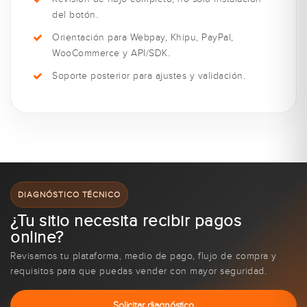
del botón.
Orientación para Webpay, Khipu, PayPal,
WooCommerce y API/SDK.
Soporte posterior para ajustes y validación.
DIAGNÓSTICO TÉCNICO
¿Tu sitio necesita recibir pagos
online?
Revisamos tu plataforma, medio de pago, flujo de compra y
requisitos para que puedas vender con mayor seguridad.
Solicitar diagnóstico