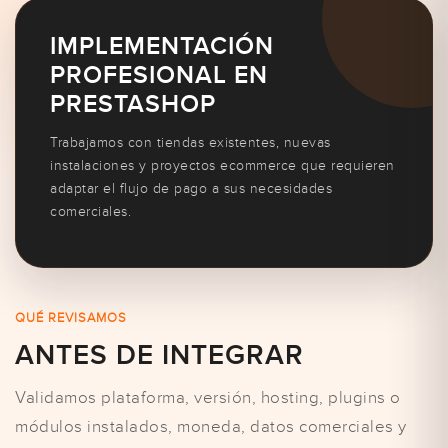
IMPLEMENTACIÓN
PROFESIONAL EN
PRESTASHOP
Trabajamos con tiendas existentes, nuevas
instalaciones y proyectos ecommerce que requieren
adaptar el flujo de pago a sus necesidades
comerciales.
QUÉ REVISAMOS
ANTES DE INTEGRAR
Validamos plataforma, versión, hosting, plugins o
módulos instalados, moneda, datos comerciales y