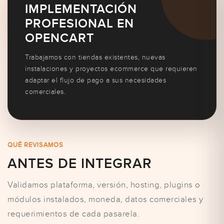
IMPLEMENTACIÓN
PROFESIONAL EN
OPENCART
Trabajamos con tiendas existentes, nuevas
instalaciones y proyectos ecommerce que requieren
adaptar el flujo de pago a sus necesidades
comerciales.
QUÉ REVISAMOS
ANTES DE INTEGRAR
Validamos plataforma, versión, hosting, plugins o
módulos instalados, moneda, datos comerciales y
requerimientos de cada pasarela.