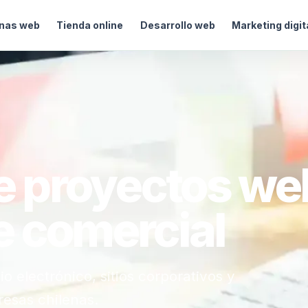
nas web
Tienda online
Desarrollo web
Marketing digit
de proyectos we
e comercial
 electrónico, sitios corporativos y
resas chilenas.