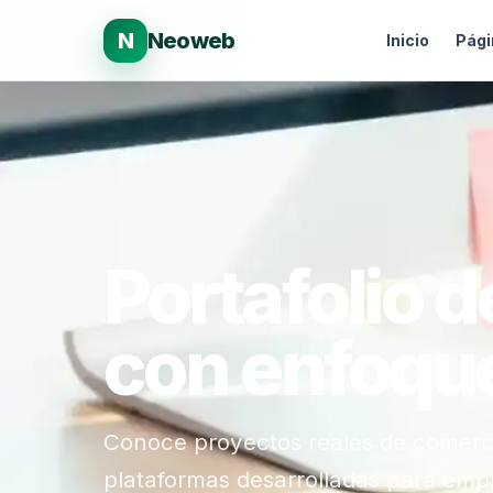
N
Neoweb
Inicio
Pági
Portafolio 
con enfoqu
Conoce proyectos reales de comercio
plataformas desarrolladas para emp