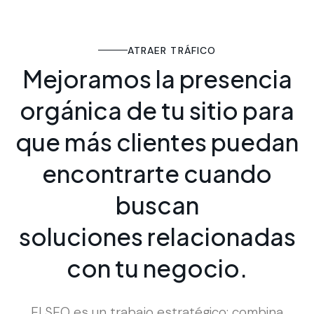
ATRAER TRÁFICO
M
e
j
o
r
a
m
o
s
l
a
p
r
e
s
e
n
c
i
a
o
r
g
á
n
i
c
a
d
e
t
u
s
i
t
i
o
p
a
r
a
q
u
e
m
á
s
c
l
i
e
n
t
e
s
p
u
e
d
a
n
e
n
c
o
n
t
r
a
r
t
e
c
u
a
n
d
o
b
u
s
c
a
n
s
o
l
u
c
i
o
n
e
s
r
e
l
a
c
i
o
n
a
d
a
s
c
o
n
t
u
n
e
g
o
c
i
o
.
El SEO es un trabajo estratégico: combina