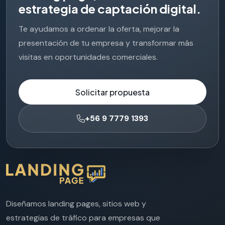
e
s
t
r
a
t
e
g
i
a
d
e
c
a
p
t
a
c
i
ó
n
d
i
g
i
t
a
l
.
Te ayudamos a ordenar la oferta, mejorar la
presentación de tu empresa y transformar más
visitas en oportunidades comerciales.
Solicitar propuesta
+56 9 7779 1393
Diseñamos landing pages, sitios web y
estrategias de tráfico para empresas que