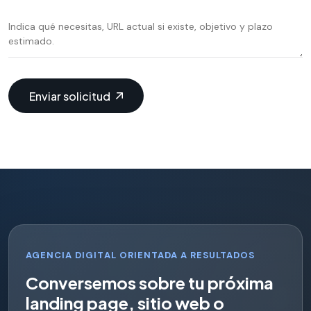
Enviar solicitud
AGENCIA DIGITAL ORIENTADA A RESULTADOS
C
o
n
v
e
r
s
e
m
o
s
s
o
b
r
e
t
u
p
r
ó
x
i
m
a
l
a
n
d
i
n
g
p
a
g
e
,
s
i
t
i
o
w
e
b
o