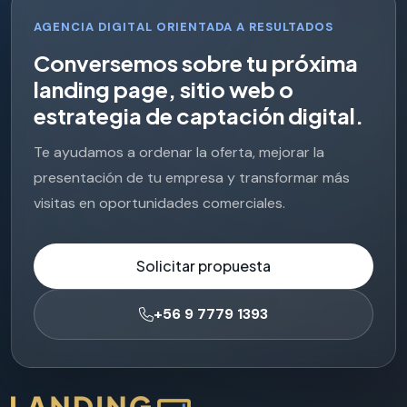
AGENCIA DIGITAL ORIENTADA A RESULTADOS
C
o
n
v
e
r
s
e
m
o
s
s
o
b
r
e
t
u
p
r
ó
x
i
m
a
l
a
n
d
i
n
g
p
a
g
e
,
s
i
t
i
o
w
e
b
o
e
s
t
r
a
t
e
g
i
a
d
e
c
a
p
t
a
c
i
ó
n
d
i
g
i
t
a
l
.
Te ayudamos a ordenar la oferta, mejorar la
presentación de tu empresa y transformar más
visitas en oportunidades comerciales.
Solicitar propuesta
+56 9 7779 1393