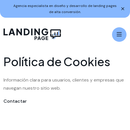
Agencia especialista en diseño y desarrollo de landing pages
de alta conversión.
P
o
l
í
t
i
c
a
d
e
C
o
o
k
i
e
s
Información clara para usuarios, clientes y empresas que
navegan nuestro sitio web.
Contactar