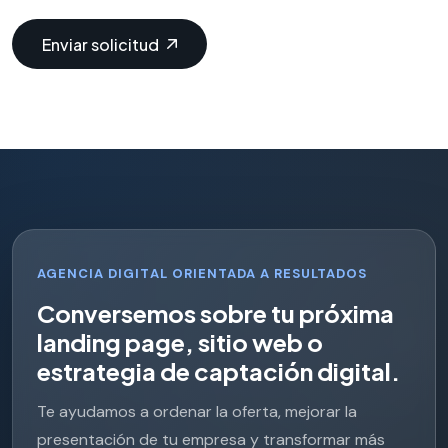
Enviar solicitud
AGENCIA DIGITAL ORIENTADA A RESULTADOS
C
o
n
v
e
r
s
e
m
o
s
s
o
b
r
e
t
u
p
r
ó
x
i
m
a
l
a
n
d
i
n
g
p
a
g
e
,
s
i
t
i
o
w
e
b
o
e
s
t
r
a
t
e
g
i
a
d
e
c
a
p
t
a
c
i
ó
n
d
i
g
i
t
a
l
.
Te ayudamos a ordenar la oferta, mejorar la
presentación de tu empresa y transformar más