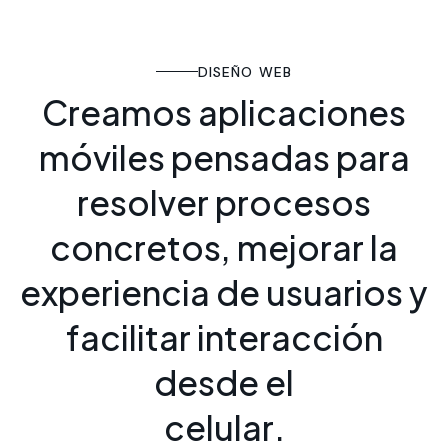
DISEÑO WEB
C
r
e
a
m
o
s
a
p
l
i
c
a
c
i
o
n
e
s
m
ó
v
i
l
e
s
p
e
n
s
a
d
a
s
p
a
r
a
r
e
s
o
l
v
e
r
p
r
o
c
e
s
o
s
c
o
n
c
r
e
t
o
s
,
m
e
j
o
r
a
r
l
a
e
x
p
e
r
i
e
n
c
i
a
d
e
u
s
u
a
r
i
o
s
y
f
a
c
i
l
i
t
a
r
i
n
t
e
r
a
c
c
i
ó
n
d
e
s
d
e
e
l
c
e
l
u
l
a
r
.