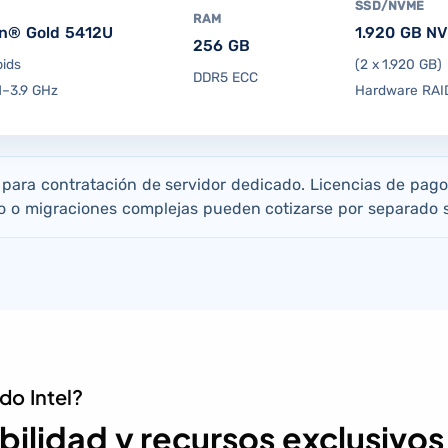
SSD/NVME
RAM
on® Gold 5412U
1.920 GB N
256 GB
pids
(2 x 1.920 GB)
DDR5 ECC
1–3.9 GHz
Hardware RAID
s para contratación de servidor dedicado. Licencias de pago
 o migraciones complejas pueden cotizarse por separado s
do Intel?
bilidad y recursos exclusivo