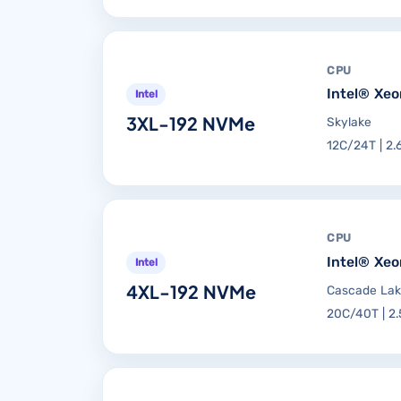
CPU
Intel® Xe
Intel
3XL-192 NVMe
Skylake
12C/24T | 2.
CPU
Intel® Xe
Intel
4XL-192 NVMe
Cascade La
20C/40T | 2.