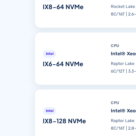
IX8-64 NVMe
Rocket Lake
8C/16T | 2.6
CPU
Intel® Xe
Intel
IX6-64 NVMe
Raptor Lake
6C/12T | 3.3
CPU
Intel® Xe
Intel
IX8-128 NVMe
Raptor Lake
8C/16T | 2.8