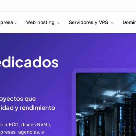
presa
Web hosting
Servidores y VPS
Domin
edicados
proyectos que
lidad y rendimiento
oria ECC, discos NVMe,
mpresas, agencias, e-