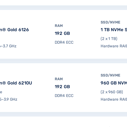
SSD/NVME
RAM
on® Gold 6126
1 TB NVMe 
192 GB
(2 x 1 TB)
DDR4 ECC
6–3.7 GHz
Hardware RAID
SSD/NVME
RAM
on® Gold 6210U
960 GB NV
192 GB
ke
(2 x 960 GB)
DDR4 ECC
5–3.9 GHz
Hardware RAID