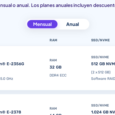
nsual o anual. Los planes anuales incluyen descuen
Mensual
Anual
RAM
SSD/NVME
SSD/NVME
RAM
on® E-2356G
512 GB NVM
32 GB
(2 x 512 GB)
DDR4 ECC
–5.0 GHz
Software RAID
SSD/NVME
RAM
on® E-2378
1.024 GB N