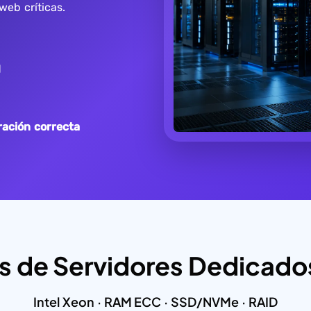
eb críticas.
d
ración correcta
s de Servidores Dedicados
Intel Xeon · RAM ECC · SSD/NVMe · RAID