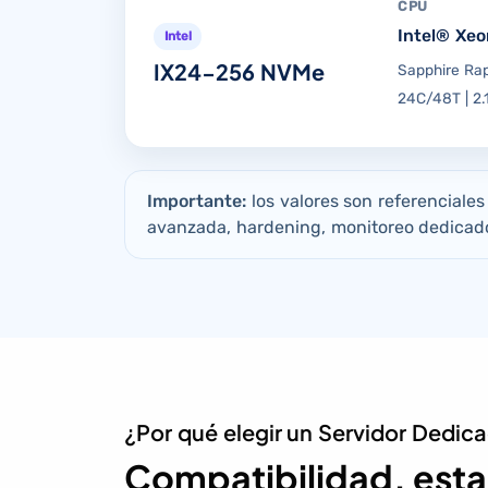
CPU
Intel® Xe
Intel
IX24-256 NVMe
Sapphire Ra
24C/48T | 2.
Importante:
los valores son referenciale
avanzada, hardening, monitoreo dedicado
¿Por qué elegir un Servidor Dedica
Compatibilidad, esta