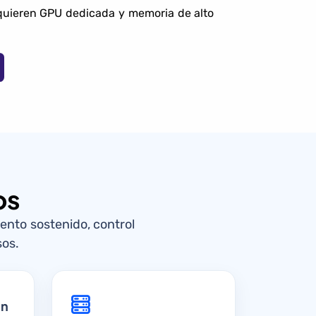
quieren GPU dedicada y memoria de alto
os
nto sostenido, control
sos.
ón