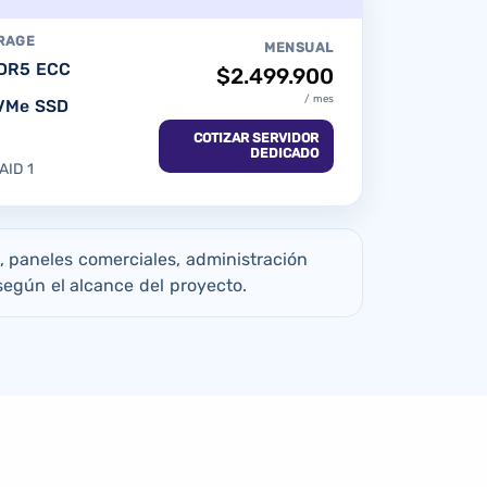
RAGE
MENSUAL
DR5 ECC
$2.499.900
/ mes
NVMe SSD
COTIZAR SERVIDOR
)
DEDICADO
AID 1
, paneles comerciales, administración
egún el alcance del proyecto.