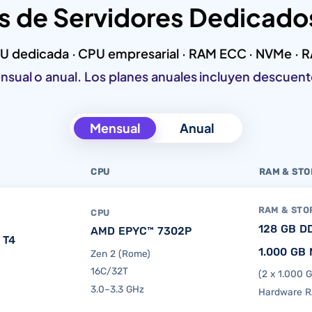
s de Servidores Dedicad
U dedicada · CPU empresarial · RAM ECC · NVMe · R
nsual o anual. Los planes anuales incluyen descuen
Mensual
Anual
CPU
RAM & ST
RAM & STO
CPU
128 GB D
AMD EPYC™ 7302P
 T4
1.000 GB
Zen 2 (Rome)
16C/32T
(2 x 1.000 
3.0–3.3 GHz
Hardware R