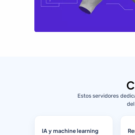
C
Estos servidores dedi
del
IA y machine learning
Re