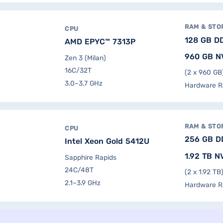
RAM & STO
CPU
128 GB D
AMD EPYC™ 7313P
960 GB N
Zen 3 (Milan)
16C/32T
(2 x 960 GB
3.0–3.7 GHz
Hardware R
RAM & STO
CPU
256 GB D
Intel Xeon Gold 5412U
1.92 TB 
Sapphire Rapids
24C/48T
(2 x 1.92 TB
2.1–3.9 GHz
Hardware R