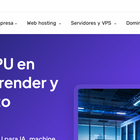
presa
Web hosting
Servidores y VPS
Domin
PU en
 render y
to
U para IA, machine