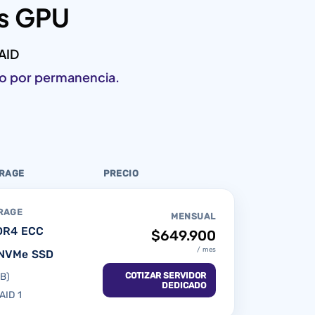
os GPU
AID
to por permanencia.
ORAGE
PRECIO
RAGE
MENSUAL
DR4 ECC
$649.900
/ mes
 NVMe SSD
COTIZAR SERVIDOR
GB)
DEDICADO
AID 1