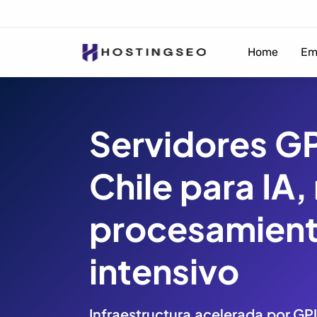
Home
Em
Servidores G
Chile para IA,
procesamien
intensivo
Infraestructura acelerada por GP