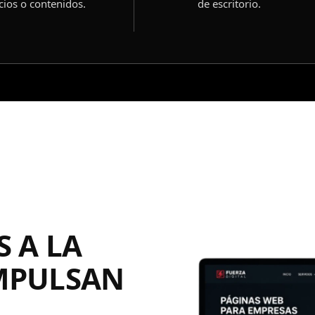
cios o contenidos.
de escritorio.
 A LA
MPULSAN