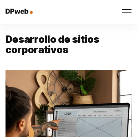
D
e
s
a
r
r
o
l
l
o
d
e
s
i
t
i
o
s
c
o
r
p
o
r
a
t
i
v
o
s