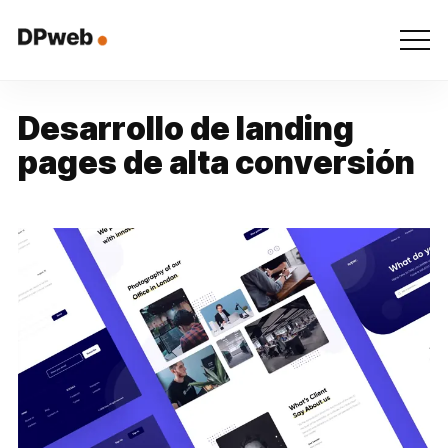
D
e
s
a
r
r
o
l
l
o
d
e
l
a
n
d
i
n
g
p
a
g
e
s
d
e
a
l
t
a
c
o
n
v
e
r
s
i
ó
n