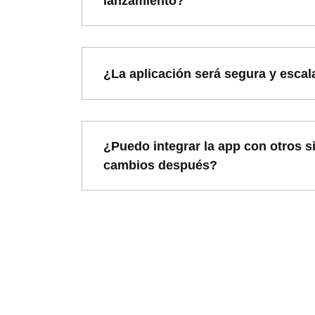
lanzamiento?
¿La aplicación será segura y escal
¿Puedo integrar la app con otros s
cambios después?