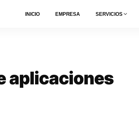
INICIO
EMPRESA
SERVICIOS
e
a
p
l
i
c
a
c
i
o
n
e
s