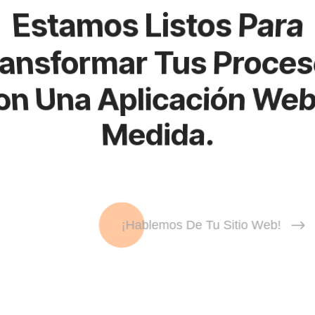
Estamos Listos Para
ansformar Tus Proce
n Una Aplicación We
Medida.
¡Hablemos De Tu Sitio Web!