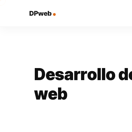
D
e
s
a
r
r
o
l
l
o
d
w
e
b