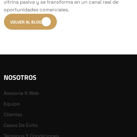
vitrina pasiva y se transforma en un canal real de
oportunidades comerciales.
VOLVER AL BLOG
NOSOTROS
Asesoria It Web
Equipo
Clientes
Casos De Exito
Terminos Y Condiciones