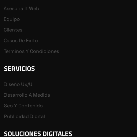
Asesoria It Web
Equipo
Clientes
Casos De Exito
Terminos Y Condiciones
SERVICIOS
Diseño Ux/ui
Desarrollo A Medida
Seo Y Contenido
Publicidad Digital
SOLUCIONES DIGITALES