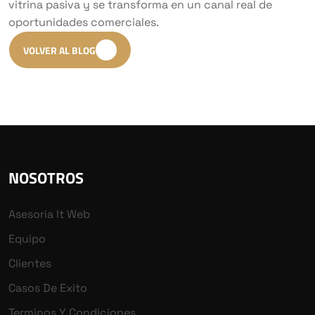
vitrina pasiva y se transforma en un canal real de
oportunidades comerciales.
VOLVER AL BLOG
NOSOTROS
Asesoria It Web
Equipo
Clientes
Casos De Exito
Terminos Y Condiciones