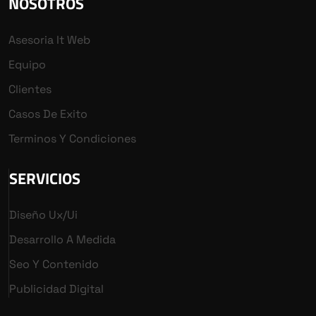
NOSOTROS
Asesoria It Web
Equipo
Clientes
Casos De Exito
Terminos Y Condiciones
SERVICIOS
Diseño Ux/ui
Desarrollo A Medida
Seo Y Contenido
Publicidad Digital