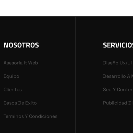
NOSOTROS
SERVICIO
Asesoria It Web
Diseño Ux/ui
Equipo
Desarrollo A
Clientes
Seo Y Conte
Casos De Exito
Publicidad Di
Terminos Y Condiciones