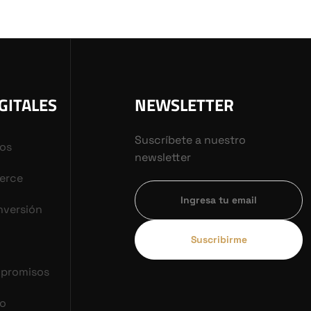
GITALES
NEWSLETTER
Suscríbete a nuestro
vos
newsletter
erce
nversión
Suscribirme
mpromisos
co