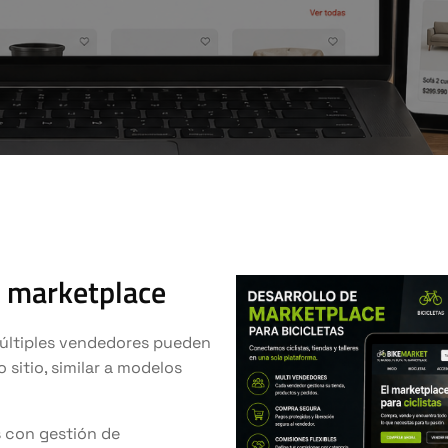
s marketplace
últiples vendedores pueden
 sitio, similar a modelos
 con gestión de