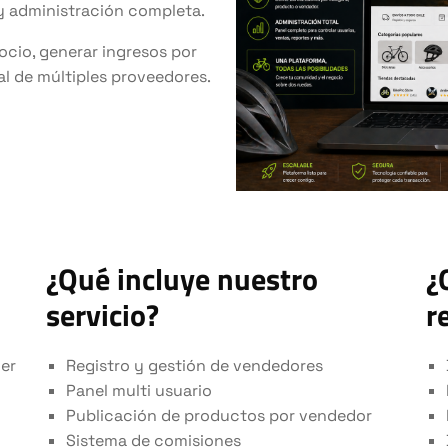
y administración completa.
gocio, generar ingresos por
al de múltiples proveedores.
¿Qué incluye nuestro
¿
servicio?
r
er
Registro y gestión de vendedores
Panel multi usuario
Publicación de productos por vendedor
Sistema de comisiones