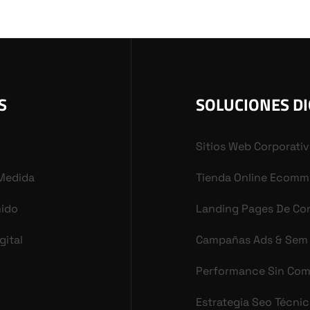
S
SOLUCIONES DI
Sitios Web Corporati
 Medida
Tienda Online Ecomm
nido
Landing Pages De Co
gital
Campañas Ads & Sem
Performance Sin Co
Estrategia Seo Técni