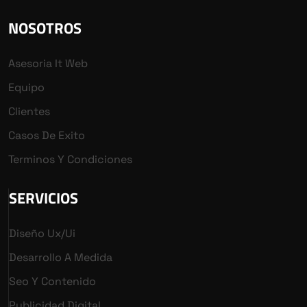
NOSOTROS
Asesoria It Web
Equipo
Clientes
Casos De Exito
Terminos Y Condiciones
SERVICIOS
Diseño Ux/ui
Desarrollo A Medida
Seo Y Contenido
Publicidad Digital