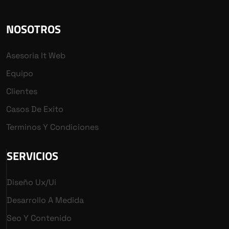
NOSOTROS
Asesoria It Web
Equipo
Clientes
Casos De Exito
Terminos Y Condiciones
SERVICIOS
Diseño Ux/ui
Desarrollo A Medida
Seo Y Contenido