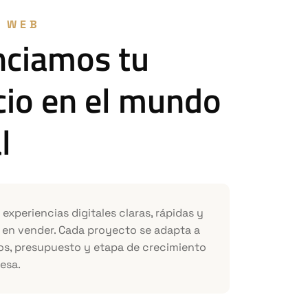
A WEB
nciamos tu
io en el mundo
l
experiencias digitales claras, rápidas y
en vender. Cada proyecto se adapta a
vos, presupuesto y etapa de crecimiento
esa.