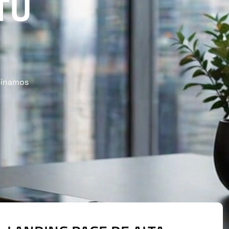
TU
mbinamos