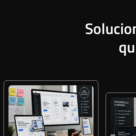
Solucio
qu