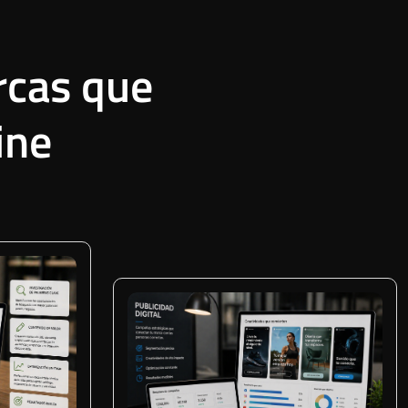
rcas que
ine