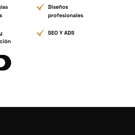
ías
Diseños
s
profesionales
y
SEO Y ADS
ción