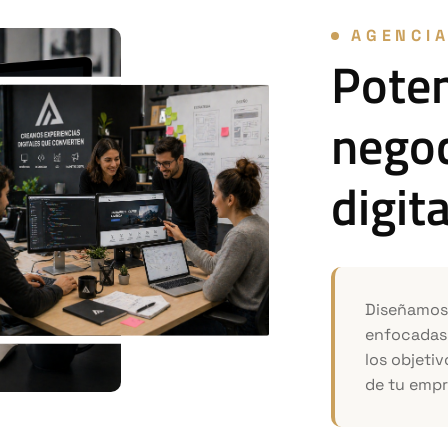
AGENCI
Pote
negoc
digita
Diseñamos 
enfocadas 
los objeti
de tu empr