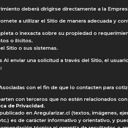
imiento deberá dirigirse directamente a la Empresa
romete a utilizar el Sitio de manera adecuada y con
mpleta o inexacta sobre su propiedad o requerimie
tos o ilícitos.
el Sitio o sus sistemas.
l enviar una solicitud a través del Sitio, el usuar
:
ciadas con el fin de que lo contacten para cotiza
arten con terceros que no estén relacionados con 
ica de Privacidad
.
 publicado en Aregularizar.cl (textos, imágenes, ej
etc.) es de carácter informativo y orientativo, y pue
ecomendación técnica ni garantía de resultados o a