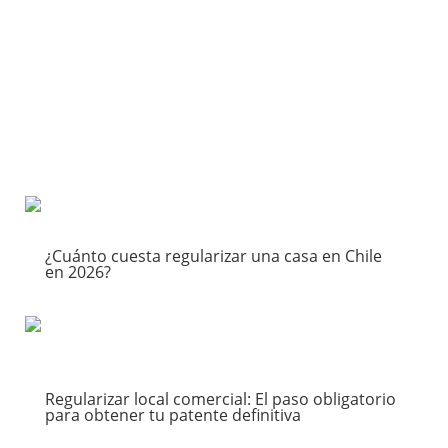
General de Urbanismo y Construcciones (LGUC)
otorga facultades estrictas a las municipalidades,
que van desde...
Leer más
Anterior
Siguiente
1
2
3
¿Cuánto cuesta regularizar una casa en Chile
en 2026?
Ventas
leer más
Regularizar local comercial: El paso obligatorio
para obtener tu patente definitiva
Locales Comerciales